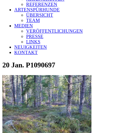
REFERENZEN
ARTENSPÜRHUNDE
ÜBERSICHT
TEAM
MEDIEN
VERÖFFENTLICHUNGEN
PRESSE
LINKS
NEUIGKEITEN
KONTAKT
20 Jan.
P1090697