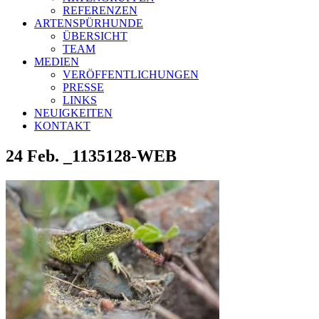
REFERENZEN
ARTENSPÜRHUNDE
ÜBERSICHT
TEAM
MEDIEN
VERÖFFENTLICHUNGEN
PRESSE
LINKS
NEUIGKEITEN
KONTAKT
24 Feb.
_1135128-WEB