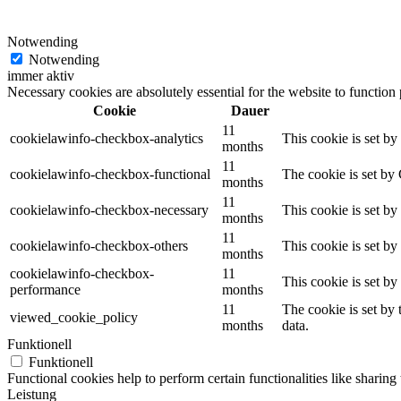
Notwending
Notwending
immer aktiv
Necessary cookies are absolutely essential for the website to function
Cookie
Dauer
11
cookielawinfo-checkbox-analytics
This cookie is set b
months
11
cookielawinfo-checkbox-functional
The cookie is set by
months
11
cookielawinfo-checkbox-necessary
This cookie is set b
months
11
cookielawinfo-checkbox-others
This cookie is set b
months
cookielawinfo-checkbox-
11
This cookie is set b
performance
months
11
The cookie is set by
viewed_cookie_policy
months
data.
Funktionell
Funktionell
Functional cookies help to perform certain functionalities like sharing 
Leistung