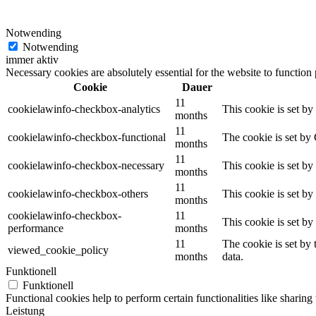
Notwending
Notwending
immer aktiv
Necessary cookies are absolutely essential for the website to function
Cookie
Dauer
11
cookielawinfo-checkbox-analytics
This cookie is set b
months
11
cookielawinfo-checkbox-functional
The cookie is set by
months
11
cookielawinfo-checkbox-necessary
This cookie is set b
months
11
cookielawinfo-checkbox-others
This cookie is set b
months
cookielawinfo-checkbox-
11
This cookie is set b
performance
months
11
The cookie is set by
viewed_cookie_policy
months
data.
Funktionell
Funktionell
Functional cookies help to perform certain functionalities like sharing 
Leistung