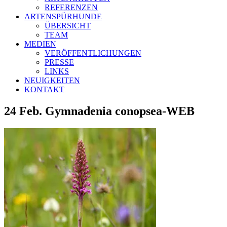
REFERENZEN
ARTENSPÜRHUNDE
ÜBERSICHT
TEAM
MEDIEN
VERÖFFENTLICHUNGEN
PRESSE
LINKS
NEUIGKEITEN
KONTAKT
24 Feb.
Gymnadenia conopsea-WEB