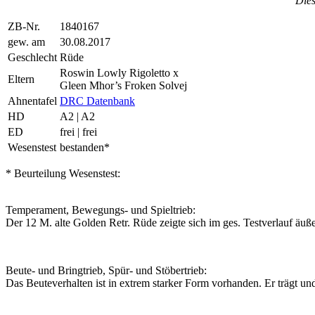
Dies
ZB-Nr.
1840167
gew. am
30.08.2017
Geschlecht
Rüde
Roswin Lowly Rigoletto x
Eltern
Gleen Mhor’s Froken Solvej
Ahnentafel
DRC Datenbank
HD
A2 | A2
ED
frei | frei
Wesenstest
bestanden*
* Beurteilung Wesenstest:
Temperament, Bewegungs- und Spieltrieb:
Der 12 M. alte Golden Retr. Rüde zeigte sich im ges. Testverlauf äuß
Beute- und Bringtrieb, Spür- und Stöbertrieb:
Das Beuteverhalten ist in extrem starker Form vorhanden. Er trägt und