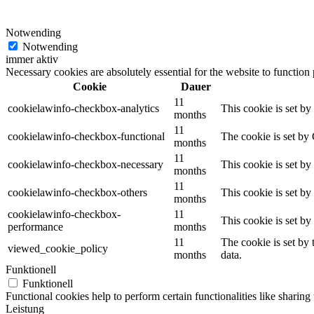
Notwending
Notwending
immer aktiv
Necessary cookies are absolutely essential for the website to function
Cookie
Dauer
11
cookielawinfo-checkbox-analytics
This cookie is set b
months
11
cookielawinfo-checkbox-functional
The cookie is set by
months
11
cookielawinfo-checkbox-necessary
This cookie is set b
months
11
cookielawinfo-checkbox-others
This cookie is set b
months
cookielawinfo-checkbox-
11
This cookie is set b
performance
months
11
The cookie is set by
viewed_cookie_policy
months
data.
Funktionell
Funktionell
Functional cookies help to perform certain functionalities like sharing 
Leistung