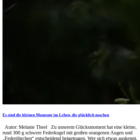
Es sind die kleinen Momente im Leben, die glücklich machen
Autor: Melanie Theel Zu unserem Glücksmoment hat eine kleine,
rund 300 g schwere Federkugel mit großen orangenen Augen und
„Federöhrchen“ entscheidend beigetragen. Wer sich etwas auskennt,