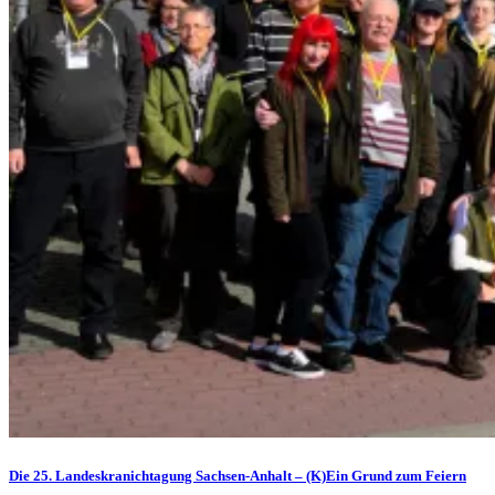
Die 25. Landeskranichtagung Sachsen-Anhalt – (K)Ein Grund zum Feiern